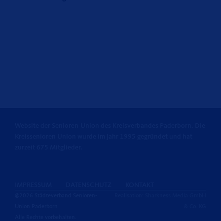
Website der Senioren-Union des Kreisverbandes Paderborn. Die
Kreissenioren Union wurde im Jahr 1995 gegründet und hat
zurzeit 675 Mitglieder.
IMPRESSUM
DATENSCHUTZ
KONTAKT
@2026 Städteverband Senioren-
Realisation: Sharkness Media GmbH
Union Paderborn
& Co. KG
Alle Rechte vorbehalten.