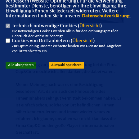
verbessern (Website-Optmierung). Für die Verwendung
bestimmter Dienste, benötigen wir Ihre Einwilligung. Ihre
Einwilligung können Sie jederzeit widerrufen. Weitere
Informationen finden Sie in unserer
Datenschutzerklärung
.
Technisch notwendige Cookies (
Übersicht
)
Die notwendigen Cookies werden allein für den ordnungsgemäßen
Gebrauch der Webseite benötigt.
Cookies von Drittanbietern (
Übersicht
)
Liebe Mitglieder der Seniorenunion Borchen und
Zur Optimierung unserer Webseite binden wir Dienste und Angebote
von Drittanbietern ein.
Interessierte,
im Nachgang zur gestrigen Veranstaltung bei der Firma
Alle akzeptieren
Auswahl speichern
Cup&Cino möchte ich allen danken, die dabei waren.
Meiner Meinung nach war es eine Besichtigung
besonderer Art, da wir auch die Philosophie des
Firmeninhabers sehr gut vermittelt bekommen haben. Es
ist einfach schön, solche vor Ort befindlichen Firmen
näher kennenzulernen und immer wieder Neues zu
erfahren. Ich glaube, uns allen war nicht klar, dass die
Firma Cup&Cino der große Player im internationalen
Geschäft ist.