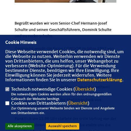
Begrüßt wurden wir vom Senior-Chef Hermann-Josef
Schulte und seinen Geschäftsführern, Dominik Schulte
und Ira Fecke-Schulte.
Cookie Hinweis
Gegründet wurde die Firma CONDOR im Jahre 1997 von
Diese Webseite verwendet Cookies, die notwendig sind, um
Hermann-Josef Schulte und seiner Ehefrau Maria Schulte.
die Webseite zu nutzen. Weiterhin verwenden wir Dienste
von Drittanbietern, die uns helfen, unser Webangebot zu
Seit dem Jahr 2012 wird in dem hochmodernen Gebäude
verbessern (Website-Optmierung). Für die Verwendung
am jetzigen Standort produziert. Zur Condor Group
bestimmter Dienste, benötigen wir Ihre Einwilligung. Ihre
gehören mehr als 40 Mitarbeiter/innen. Condor MedTec
Einwilligung können Sie jederzeit widerrufen. Weitere
Informationen finden Sie in unserer
Datenschutzerklärung
.
ist der Spezialist für chirurgische Instrumente der
Medizintechnik. Condor MedTec ist einer der weltweit
Technisch notwendige Cookies (
Übersicht
)
führenden OP-Gerätehersteller und Spezialist für
Die notwendigen Cookies werden allein für den ordnungsgemäßen
Gebrauch der Webseite benötigt.
chirurgische Instrumente der Medizintechnik von
Cookies von Drittanbietern (
Übersicht
)
höchster Qualität.
Zur Optimierung unserer Webseite binden wir Dienste und Angebote
von Drittanbietern ein.
Pünktlich um 15.00 Uhr startete der erste Vortrag von der
Geschäftsführerin Ira Fecke-Schulte. Sie stellte uns die
Alle akzeptieren
Auswahl speichern