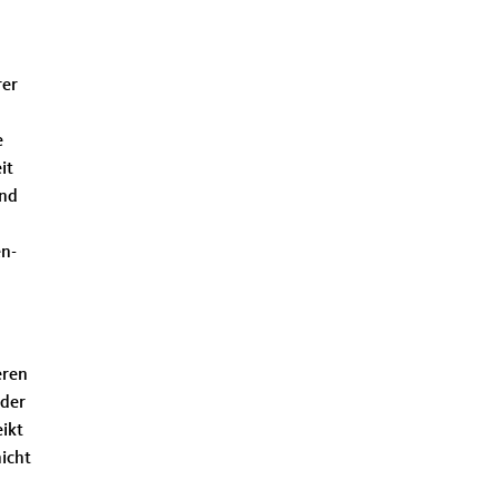
rer
e
it
und
en-
eren
 der
ikt
nicht