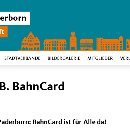
derborn
ft
STADTVERBÄNDE
BILDERGALERIE
MITGLIEDER
VER
B. BahnCard
Paderborn
:
BahnCard ist für Alle da!