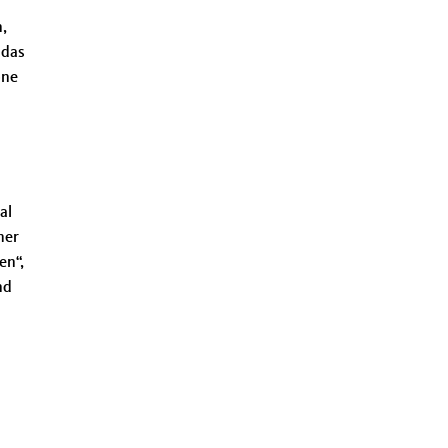
n,
 das
one
al
her
en“,
nd