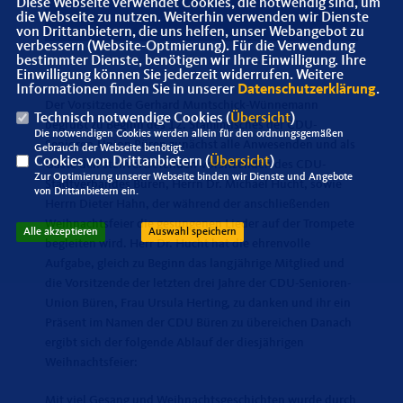
Diese Webseite verwendet Cookies, die notwendig sind, um
die Webseite zu nutzen. Weiterhin verwenden wir Dienste
von Drittanbietern, die uns helfen, unser Webangebot zu
verbessern (Website-Optmierung). Für die Verwendung
bestimmter Dienste, benötigen wir Ihre Einwilligung. Ihre
Einwilligung können Sie jederzeit widerrufen. Weitere
Informationen finden Sie in unserer
Datenschutzerklärung
.
Der Vorsitzende Gerhard Muntschick-Wünnemann
Technisch notwendige Cookies (
Übersicht
)
begrüßt zu Beginn des 12. Stammtisches der CDU-
Die notwendigen Cookies werden allein für den ordnungsgemäßen
Senioren-Union Büren zunächst alle Anwesenden und als
Gebrauch der Webseite benötigt.
Cookies von Drittanbietern (
Übersicht
)
Gäste den stellvertretenden Vorsitzenden des CDU-
Zur Optimierung unserer Webseite binden wir Dienste und Angebote
Stadtverbandes Büren, Herrn Dr. Michael Hucht, sowie
von Drittanbietern ein.
Herrn Dieter Hahn, der während der anschließenden
Weihnachtsfeier die gesungenen Lieder auf der Trompete
Alle akzeptieren
Auswahl speichern
begleiten wird. Herr Dr. Hucht hat die ehrenvolle
Aufgabe, gleich zu Beginn das langjährige Mitglied und
die Vorsitzende der letzten drei Jahre der CDU-Senioren-
Union Büren, Frau Ursula Herting, zu danken und ihr ein
Präsent im Namen der CDU Büren zu übereichen Danach
ergibt sich der folgende Ablauf der diesjährigen
Weihnachtsfeier:
Mit viel Gesang und Weihnachtsgeschichten wurde durch