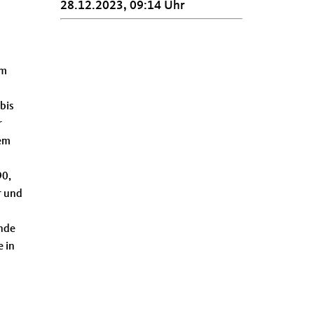
28.12.2023, 09:14 Uhr
im
bis
r
dem
90,
r und
ende
e in