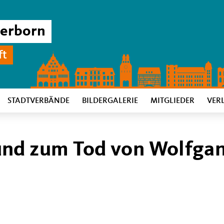
derborn
ft
STADTVERBÄNDE
BILDERGALERIE
MITGLIEDER
VER
und zum Tod von Wolfga