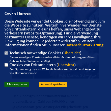
Cookie Hinweis
Diese Webseite verwendet Cookies, die notwendig sind, um
die Webseite zu nutzen. Weiterhin verwenden wir Dienste
von Drittanbietern, die uns helfen, unser Webangebot zu
verbessern (Website-Optmierung). Für die Verwendung
bestimmter Dienste, benötigen wir Ihre Einwilligung. Ihre
Einwilligung können Sie jederzeit widerrufen. Weitere
Informationen finden Sie in unserer
Datenschutzerklärung
.
Technisch notwendige Cookies (
Übersicht
)
Die notwendigen Cookies werden allein für den ordnungsgemäßen
Gebrauch der Webseite benötigt.
Cookies von Drittanbietern (
Übersicht
)
Zur Optimierung unserer Webseite binden wir Dienste und Angebote
von Drittanbietern ein.
Alle akzeptieren
Auswahl speichern
Der Bundesgesundheitsminister hat mit der
prognostizierten Zahl von 360.000 einen
explosionsartigen“ Anstieg der Pflegebedürftigen