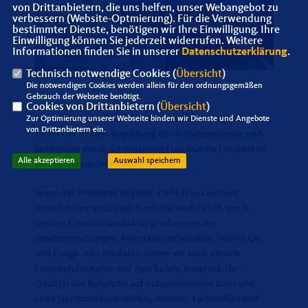
von Drittanbietern, die uns helfen, unser Webangebot zu
verbessern (Website-Optmierung). Für die Verwendung
bestimmter Dienste, benötigen wir Ihre Einwilligung. Ihre
Einwilligung können Sie jederzeit widerrufen. Weitere
Informationen finden Sie in unserer
Datenschutzerklärung
.
Technisch notwendige Cookies (
Übersicht
)
Die notwendigen Cookies werden allein für den ordnungsgemäßen
Gebrauch der Webseite benötigt.
Cookies von Drittanbietern (
Übersicht
)
Die Führung durch die Gewürzmanufaktur beginnt um
Zur Optimierung unserer Webseite binden wir Dienste und Angebote
von Drittanbietern ein.
14:00 Uhr mit der Begrüßung der Teilnehmerinnen und
Teilnehmer durch die Inhaberin Frau Marina Loschert im
Alle akzeptieren
Auswahl speichern
Verkaufsraum der Firma.
Bevor das Probieren beginnt, stellt Frau Loschert
zunächst ihre einzelnen Produkte ausführlich vor. In
unserer Gewürzmanufaktur produzieren wir
Gewürzmischungen, Meersalzspezialitäten, feinste Öle
und Essige. Alle Produkte stellen wir nach unserer
Firmenphilosophie und dem hohen Anspruch für
Qualität der Rohstoffe auf naturbelassener Basis und
ohne Geschmacksverstärker, Aromen, Farbstoffen und