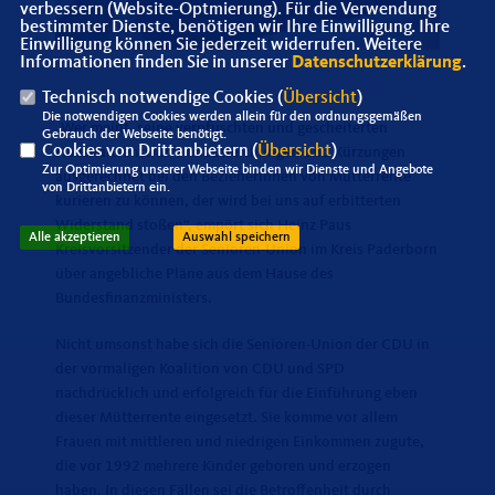
verbessern (Website-Optmierung). Für die Verwendung
bestimmter Dienste, benötigen wir Ihre Einwilligung. Ihre
Einwilligung können Sie jederzeit widerrufen. Weitere
Informationen finden Sie in unserer
Datenschutzerklärung
.
Technisch notwendige Cookies (
Übersicht
)
Die notwendigen Cookies werden allein für den ordnungsgemäßen
Wer meint, seine verpfuschten und gescheiterten
Gebrauch der Webseite benötigt.
Cookies von Drittanbietern (
Übersicht
)
Haushaltsentwürfe mit Streichungen und Kürzungen
Zur Optimierung unserer Webseite binden wir Dienste und Angebote
ausgerechnet bei den Bezieherinnen von Mütterrente
von Drittanbietern ein.
kurieren zu können, der wird bei uns auf erbitterten
Widerstand stoßen“, empört sich Heinz Paus
Alle akzeptieren
Auswahl speichern
Kreisvorsitzender der Senioren-Union im Kreis Paderborn
über angebliche Pläne aus dem Hause des
Bundesfinanzministers.
Nicht umsonst habe sich die Senioren-Union der CDU in
der vormaligen Koalition von CDU und SPD
nachdrücklich und erfolgreich für die Einführung eben
dieser Mütterrente eingesetzt. Sie komme vor allem
Frauen mit mittleren und niedrigen Einkommen zugute,
die vor 1992 mehrere Kinder geboren und erzogen
haben. In diesen Fällen sei die Betroffenheit durch