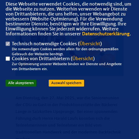
Diese Webseite verwendet Cookies, die notwendig sind, um
die Webseite zu nutzen. Weiterhin verwenden wir Dienste
von Drittanbietern, die uns helfen, unser Webangebot zu
verbessern (Website-Optmierung). Für die Verwendung
bestimmter Dienste, benötigen wir Ihre Einwilligung. Ihre
Einwilligung können Sie jederzeit widerrufen. Weitere
Informationen finden Sie in unserer
Datenschutzerklärung
.
Technisch notwendige Cookies (
Übersicht
)
Die notwendigen Cookies werden allein für den ordnungsgemäßen
Gebrauch der Webseite benötigt.
Cookies von Drittanbietern (
Übersicht
)
Zur Optimierung unserer Webseite binden wir Dienste und Angebote
von Drittanbietern ein.
Alle akzeptieren
Auswahl speichern
Am Dienstag, den 27. Mai 2025, war die Seniorenunion
der CDU zu Gast in der Produktionsstätte der Bäckerei
Lange in Salzkotten Upsprunge. Bei einer spannenden
Führung durh Herrn Harald Laufs konnten sich die
Teilnehmerinnen und Teilnehmer ein Bild vom
traditionellen Handwerk und der modernen Backtechnik
machen.