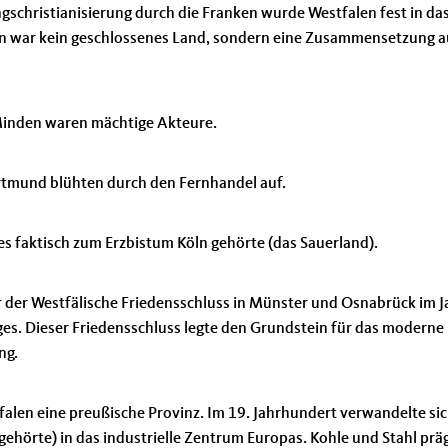
schristianisierung durch die Franken wurde Westfalen fest in da
len war kein geschlossenes Land, sondern eine Zusammensetzung a
Minden waren mächtige Akteure.
ortmund blühten durch den Fernhandel auf.
a es faktisch zum Erzbistum Köln gehörte (das Sauerland).
 der Westfälische Friedensschluss in Münster und Osnabrück im J
ges. Dieser Friedensschluss legte den Grundstein für das moderne
ng.
len eine preußische Provinz. Im 19. Jahrhundert verwandelte sic
gehörte) in das industrielle Zentrum Europas. Kohle und Stahl prä