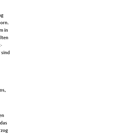
ng
orn.
m in
Alten
-
 sind
os,
en
 das
rzog