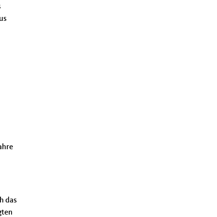
s
us
ahre
h das
gten