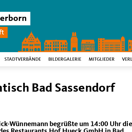
derborn
ft
STADTVERBÄNDE
BILDERGALERIE
MITGLIEDER
VER
tisch Bad Sassendorf
hick-Wünnemann begrüßte um 14:00 Uhr di
 des Restaurants Hof Hueck GmbH in Bad