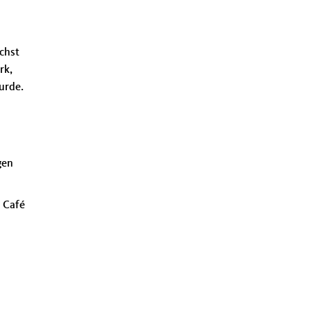
chst
rk,
urde.
gen
 Café