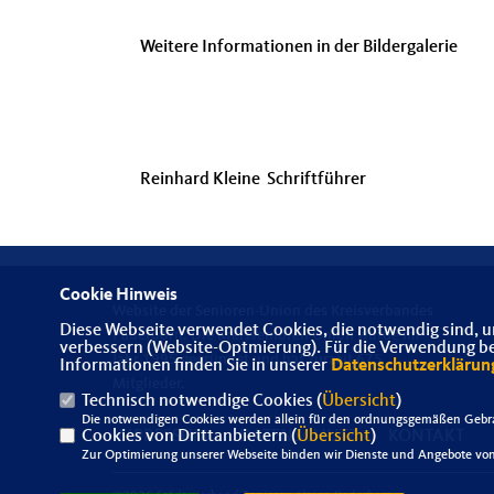
Weitere Informationen in der Bildergalerie
Reinhard Kleine Schriftführer
Cookie Hinweis
Website der Senioren-Union des Kreisverbandes
Diese Webseite verwendet Cookies, die notwendig sind, u
Paderborn. Die Kreissenioren Union wurde im
verbessern (Website-Optmierung). Für die Verwendung best
Jahr 1995 gegründet und hat zurzeit 675
Informationen finden Sie in unserer
Datenschutzerklärun
Mitglieder.
Technisch notwendige Cookies (
Übersicht
)
Die notwendigen Cookies werden allein für den ordnungsgemäßen Gebra
Cookies von Drittanbietern (
IMPRESSUM
DATENSCHUTZ
Übersicht
)
KONTAKT
Zur Optimierung unserer Webseite binden wir Dienste und Angebote von 