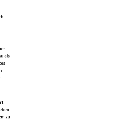
ch
mer
u als
tes
n
r
rt
Neben
em zu