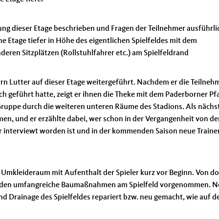
ng dieser Etage beschrieben und Fragen der Teilnehmer ausführli
 Etage tiefer in Höhe des eigentlichen Spielfeldes mit dem
ren Sitzplätzen (Rollstuhlfahrer etc.) am Spielfeldrand
n Lutter auf dieser Etage weitergeführt. Nachdem er die Teilneh
h geführt hatte, zeigt er ihnen die Theke mit dem Paderborner Pfa
Gruppe durch die weiteren unteren Räume des Stadions. Als nächs
, und er erzählte dabei, wer schon in der Vergangenheit von de
r interviewt worden ist und in der kommenden Saison neue Traine
 Umkleideraum mit Aufenthalt der Spieler kurz vor Beginn. Von do
t werden umfangreiche Baumaßnahmen am Spielfeld vorgenommen. 
 Drainage des Spielfeldes repariert bzw. neu gemacht, wie auf d