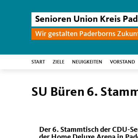
Senioren Union Kreis Pa
Wir gestalten Paderborns Zukun
START
ZIELE
NEUIGKEITEN
VORSTAND
SU Büren 6. Stamm
Der 6. Stammtisch der CDU-Se
der Home Deluxe Arena in Pade