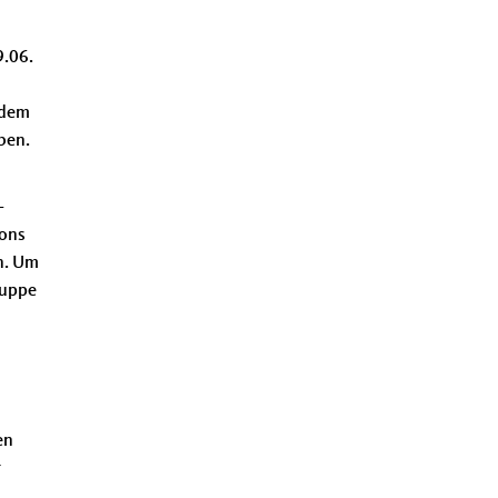
9.06.
hdem
ben.
-
ions
n. Um
ruppe
en
r